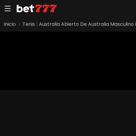
Inicio
Tenis
|
Australia Abierto De Australia Masculino