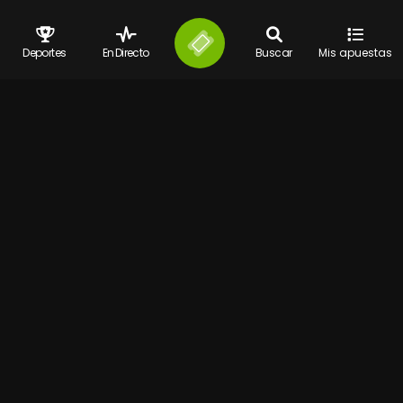
Deportes
En Directo
Buscar
Mis apuestas
Contacto
Términos y condiciones
Juego responsable
FAQ
Guia de Apuestas
BLOG
Configurar cookies
© 2026 Bet777 Todos los derechos reservados
Bet777.es
es propiedad de y operada por la S.A. Española Digital
Distribution Management Ibérica y cuenta con siguientes licencias
número 183- 11/GO/A86299112/SGR, NDGAW/00444, NDGAW/00445,