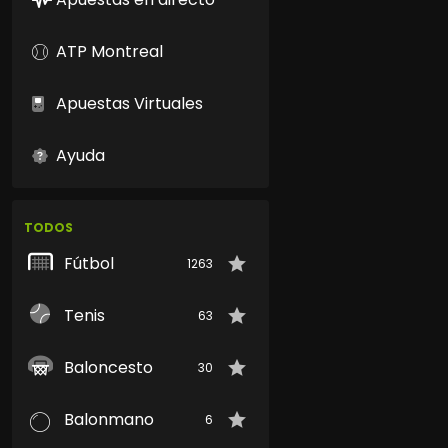
ATP Montreal
Apuestas Virtuales
Ayuda
TODOS
Fútbol
1263
Tenis
63
Baloncesto
30
Balonmano
6