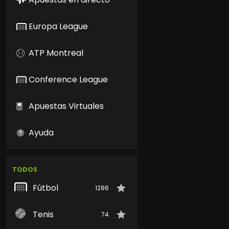
Europa League
ATP Montreal
Conference League
Apuestas Virtuales
Ayuda
TODOS
Fútbol
1286
Tenis
74