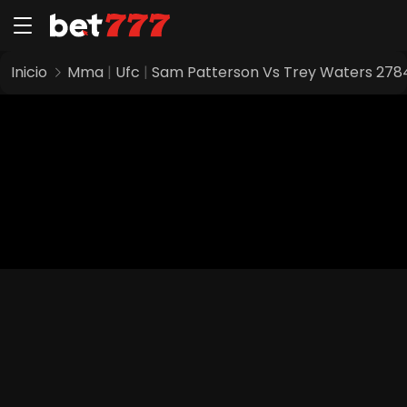
Inicio
Mma
|
Ufc
|
Sam Patterson Vs Trey Waters 27