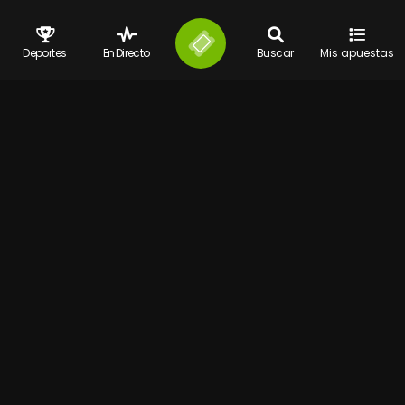
Deportes
En Directo
Buscar
Mis apuestas
Contacto
Términos y condiciones
Juego responsable
FAQ
Guia de Apuestas
BLOG
Configurar cookies
© 2026 Bet777 Todos los derechos reservados
Bet777.es
es propiedad de y operada por la S.A. Española Digital
Distribution Management Ibérica y cuenta con siguientes licencias
número 183- 11/GO/A86299112/SGR, NDGAW/00444, NDGAW/00445,