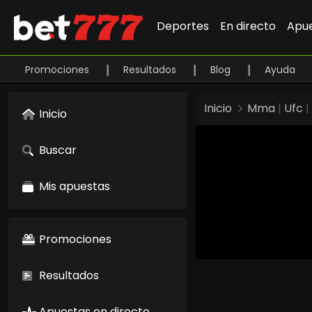
Deportes
En directo
Apue
❙
❙
❙
Promociones
Resultados
Blog
Ayuda
Inicio
Mma
|
Ufc
|
Inicio
Buscar
Mis apuestas
Promociones
Resultados
Apuestas en directo