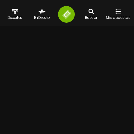
Deportes
En Directo
Buscar
Mis apuestas
Contacto
Términos y condiciones
Juego responsable
FAQ
Guia de Apuestas
BLOG
Configurar cookies
© 2026 Bet777 Todos los derechos reservados
Bet777.es
es propiedad de y operada por la S.A. Española Digital
Distribution Management Ibérica y cuenta con siguientes licencias
número 183- 11/GO/A86299112/SGR, NDGAW/00444, NDGAW/00445,