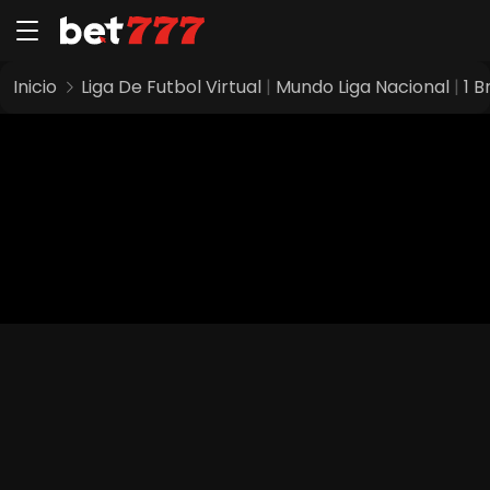
Inicio
Liga De Futbol Virtual
|
Mundo Liga Nacional
|
1 B