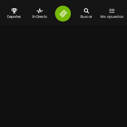
Deportes
En Directo
Buscar
Mis apuestas
Contacto
Términos y condiciones
Juego responsable
FAQ
Guia de Apuestas
BLOG
Configurar cookies
© 2026 Bet777 Todos los derechos reservados
Bet777.es
es propiedad de y operada por la S.A. Española Digital
Distribution Management Ibérica y cuenta con siguientes licencias
número 183- 11/GO/A86299112/SGR, NDGAW/00444, NDGAW/00445,