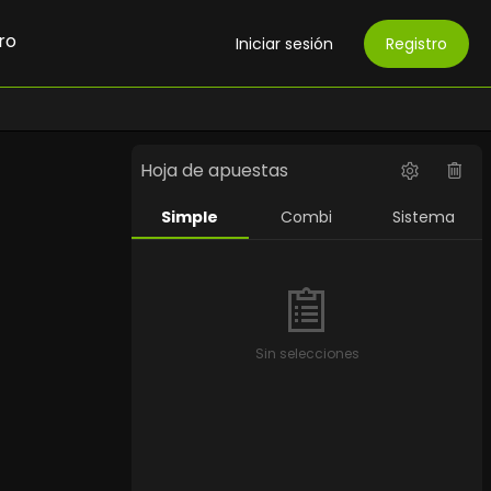
ro
Iniciar sesión
Registro
Hoja de apuestas
Simple
Combi
Sistema
Sin selecciones