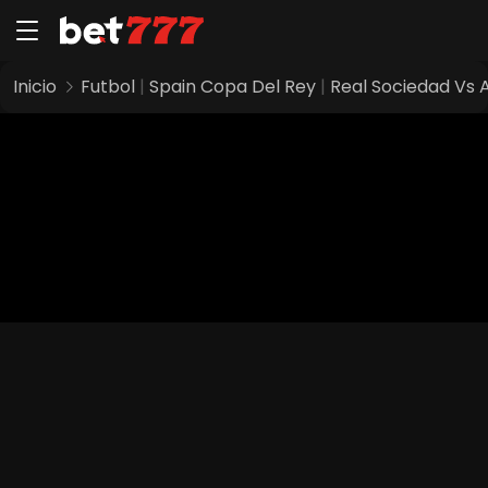
Inicio
Futbol
|
Spain Copa Del Rey
|
Real Sociedad Vs A