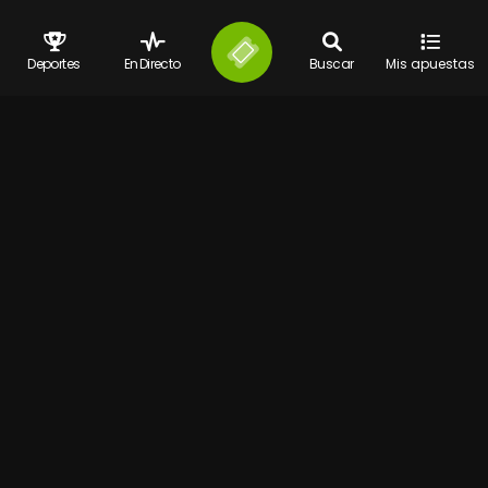
Deportes
En Directo
Buscar
Mis apuestas
Contacto
Términos y condiciones
Juego responsable
FAQ
Guia de Apuestas
BLOG
Configurar cookies
© 2026 Bet777 Todos los derechos reservados
Bet777.es
es propiedad de y operada por la S.A. Española Digital
Distribution Management Ibérica y cuenta con siguientes licencias
número 183- 11/GO/A86299112/SGR, NDGAW/00444, NDGAW/00445,