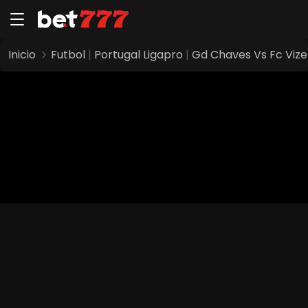
Inicio
Futbol
|
Portugal Ligapro
|
Gd Chaves Vs Fc Viz