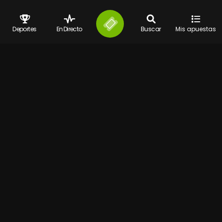
Deportes
En Directo
Buscar
Mis apuestas
Contacto
Términos y condiciones
Juego responsable
FAQ
Guia de Apuestas
BLOG
Configurar cookies
© 2026 Bet777 Todos los derechos reservados
Bet777.es
es propiedad de y operada por la S.A. Española Digital
Distribution Management Ibérica y cuenta con siguientes licencias
número 183- 11/GO/A86299112/SGR, NDGAW/00444, NDGAW/00445,