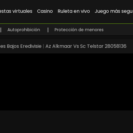
stas virtuales
Casino
Ruleta en vivo
Juego más segu
❙
❙
Autoprohibición
Protección de menores
es Bajos Eredivisie
|
Az Alkmaar Vs Sc Telstar 28058136