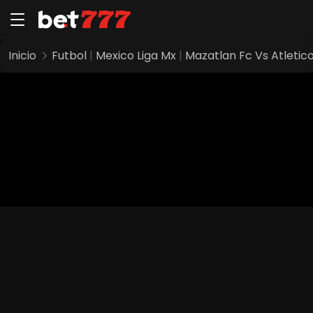
Inicio
Futbol
|
Mexico Liga Mx
|
Mazatlan Fc Vs Atletico