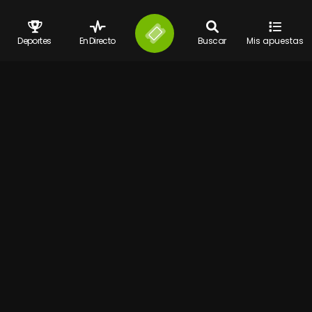
Deportes
En Directo
Buscar
Mis apuestas
Contacto
Términos y condiciones
Juego responsable
FAQ
Guia de Apuestas
BLOG
Configurar cookies
© 2026 Bet777 Todos los derechos reservados
Bet777.es
es propiedad de y operada por la S.A. Española Digital
Distribution Management Ibérica y cuenta con siguientes licencias
número 183- 11/GO/A86299112/SGR, NDGAW/00444, NDGAW/00445,