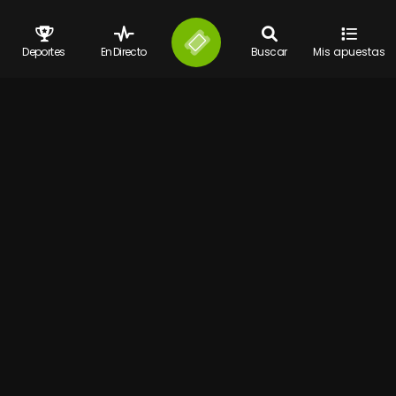
Deportes
En Directo
Buscar
Mis apuestas
Contacto
Términos y condiciones
Juego responsable
FAQ
Guia de Apuestas
BLOG
Configurar cookies
© 2026 Bet777 Todos los derechos reservados
Bet777.es
es propiedad de y operada por la S.A. Española Digital
Distribution Management Ibérica y cuenta con siguientes licencias
número 183- 11/GO/A86299112/SGR, NDGAW/00444, NDGAW/00445,