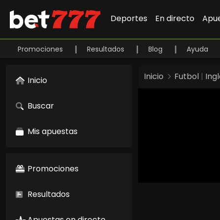
Deportes
En directo
Apue
❙
❙
❙
Promociones
Resultados
Blog
Ayuda
Inicio
Futbol
|
Ing
Inicio
Buscar
Mis apuestas
Promociones
Resultados
Apuestas en directo