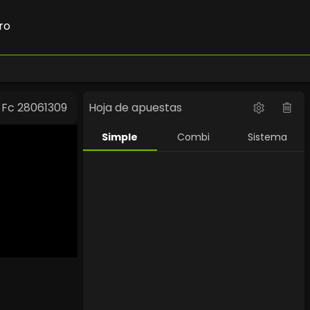
ro
 Fc 28061309
Hoja de apuestas
Simple
Combi
Sistema