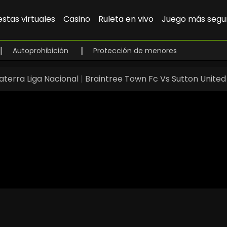
stas virtuales
Casino
Ruleta en vivo
Juego más segu
❙
❙
Autoprohibición
Protección de menores
laterra Liga Nacional
|
Braintree Town Fc Vs Sutton United