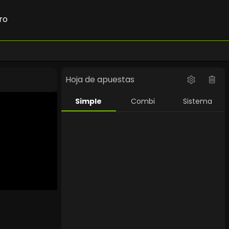
ro
Hoja de apuestas
Simple
Combi
Sistema