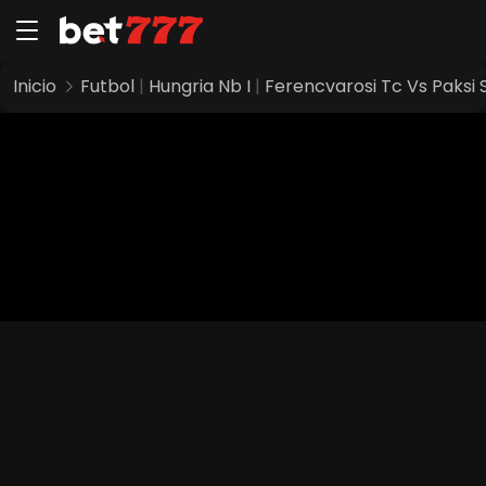
Inicio
Futbol
|
Hungria Nb I
|
Ferencvarosi Tc Vs Paksi