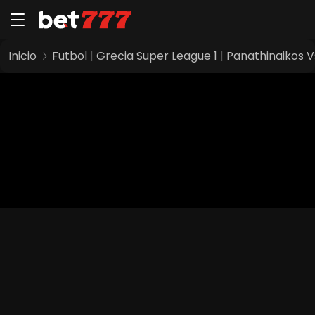
Inicio
Futbol
|
Grecia Super League 1
|
Panathinaikos V