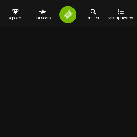
Deportes
En Directo
Buscar
Mis apuestas
Contacto
Términos y condiciones
Juego responsable
FAQ
Guia de Apuestas
BLOG
Configurar cookies
© 2026 Bet777 Todos los derechos reservados
Bet777.es
es propiedad de y operada por la S.A. Española Digital
Distribution Management Ibérica y cuenta con siguientes licencias
número 183- 11/GO/A86299112/SGR, NDGAW/00444, NDGAW/00445,