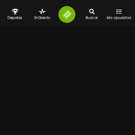
Deportes
En Directo
Buscar
Mis apuestas
Contacto
Términos y condiciones
Juego responsable
FAQ
Guia de Apuestas
BLOG
Configurar cookies
© 2026 Bet777 Todos los derechos reservados
Bet777.es
es propiedad de y operada por la S.A. Española Digital
Distribution Management Ibérica y cuenta con siguientes licencias
número 183- 11/GO/A86299112/SGR, NDGAW/00444, NDGAW/00445,