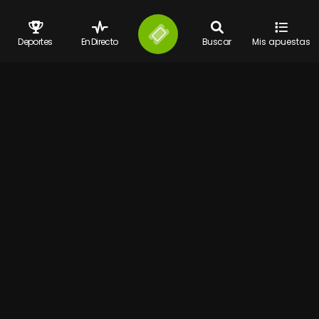
Deportes
En Directo
Buscar
Mis apuestas
Contacto
Términos y condiciones
Juego responsable
FAQ
Guia de Apuestas
BLOG
Configurar cookies
© 2026 Bet777 Todos los derechos reservados
Bet777.es
es propiedad de y operada por la S.A. Española Digital
Distribution Management Ibérica y cuenta con siguientes licencias
número 183- 11/GO/A86299112/SGR, NDGAW/00444, NDGAW/00445,