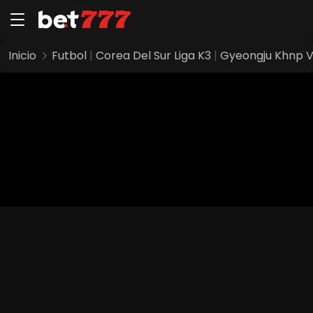
Inicio
Futbol
|
Corea Del Sur Liga K3
|
Gyeongju Khnp V