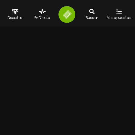
Deportes
En Directo
Buscar
Mis apuestas
Contacto
Términos y condiciones
Juego responsable
FAQ
Guia de Apuestas
BLOG
Configurar cookies
© 2026 Bet777 Todos los derechos reservados
Bet777.es
es propiedad de y operada por la S.A. Española Digital
Distribution Management Ibérica y cuenta con siguientes licencias
número 183- 11/GO/A86299112/SGR, NDGAW/00444, NDGAW/00445,