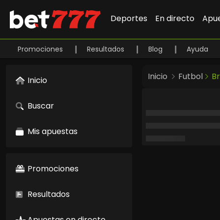
Deportes
En directo
Apue
❙
❙
❙
Promociones
Resultados
Blog
Ayuda
Inicio
Futbol
Br
Inicio
Buscar
Mis apuestas
Promociones
Resultados
Apuestas en directo