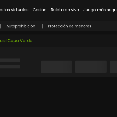
stas virtuales
Casino
Ruleta en vivo
Juego más segu
❙
❙
Autoprohibición
Protección de menores
asil Copa Verde