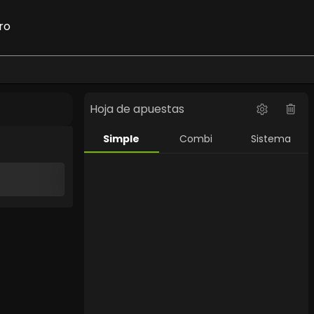
ro
Hoja de apuestas
Simple
Combi
Sistema