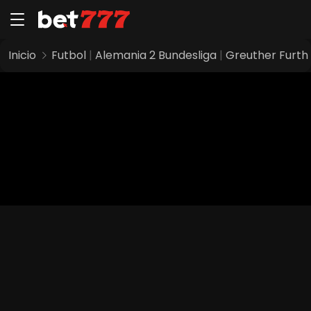
Inicio
Futbol
|
Alemania 2 Bundesliga
|
Greuther Furth