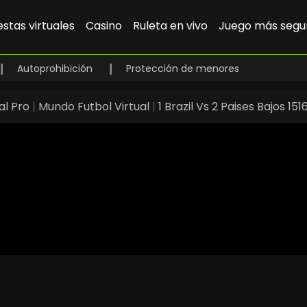
stas virtuales
Casino
Ruleta en vivo
Juego más segu
❙
❙
Autoprohibición
Protección de menores
al Pro
|
Mundo Futbol Virtual
|
1 Brazil Vs 2 Paises Bajos 15