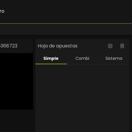
ro
16368723
Hoja de apuestas
Simple
Combi
Sistema