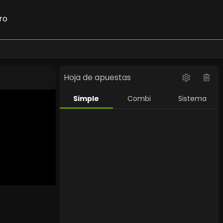
ro
Hoja de apuestas
Simple
Combi
Sistema