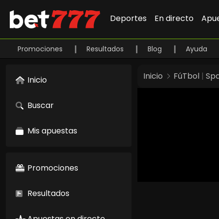
Deportes
En directo
Apue
❙
❙
❙
Promociones
Resultados
Blog
Ayuda
Inicio
FúTbol
|
Spa
Inicio
Buscar
Mis apuestas
Promociones
Resultados
Apuestas en directo