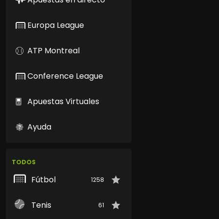
Europa League
ATP Montreal
Conference League
Apuestas Virtuales
Ayuda
TODOS
Fútbol
1258
Tenis
61