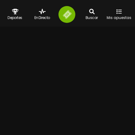
Deportes
En Directo
Buscar
Mis apuestas
Contacto
Términos y condiciones
Juego responsable
FAQ
Guia de Apuestas
BLOG
Configurar cookies
© 2026 Bet777 Todos los derechos reservados
Bet777.es
es propiedad de y operada por la S.A. Española Digital
Distribution Management Ibérica y cuenta con siguientes licencias
número 183- 11/GO/A86299112/SGR, NDGAW/00444, NDGAW/00445,