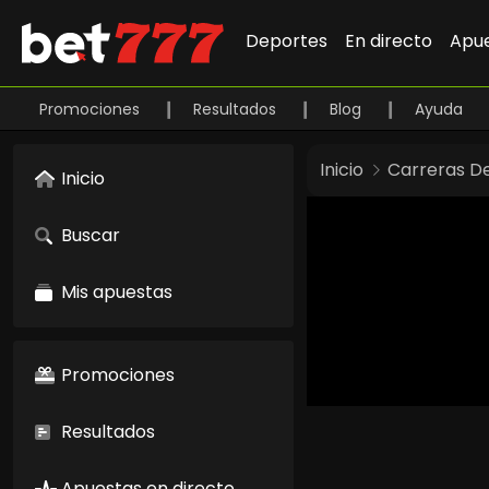
Deportes
En directo
Apue
❙
❙
❙
Promociones
Resultados
Blog
Ayuda
Inicio
Carreras De
Inicio
Buscar
Mis apuestas
Promociones
Resultados
Apuestas en directo