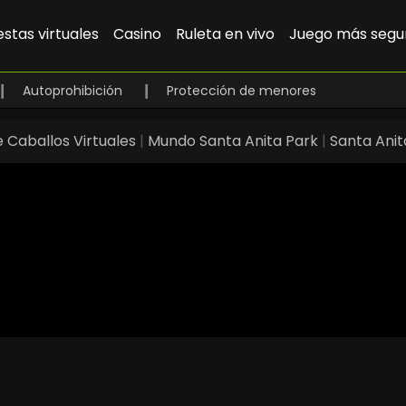
stas virtuales
Casino
Ruleta en vivo
Juego más segu
❙
❙
Autoprohibición
Protección de menores
 Caballos Virtuales
|
Mundo Santa Anita Park
|
Santa Anit