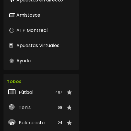
Amistosos
ATP Montreal
Apuestas Virtuales
Ayuda
TODOS
Fútbol
1497
Tenis
68
Baloncesto
24