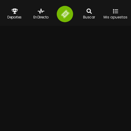
Deportes
En Directo
Buscar
Mis apuestas
Contacto
Términos y condiciones
Juego responsable
FAQ
Guia de Apuestas
BLOG
Configurar cookies
© 2026 Bet777 Todos los derechos reservados
Bet777.es
es propiedad de y operada por la S.A. Española Digital
Distribution Management Ibérica y cuenta con siguientes licencias
número 183- 11/GO/A86299112/SGR, NDGAW/00444, NDGAW/00445,