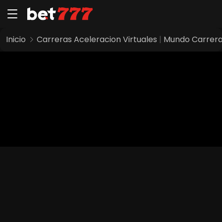
Inicio
Carreras Aceleracion Virtuales
|
Mundo Carrera