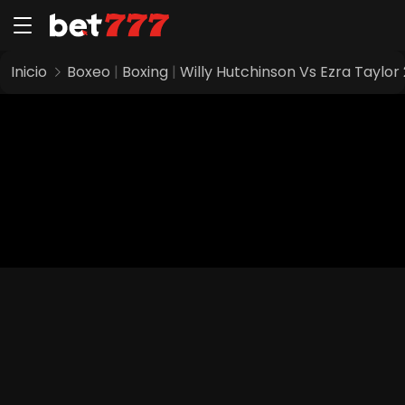
Inicio
Boxeo
|
Boxing
|
Willy Hutchinson Vs Ezra Taylor