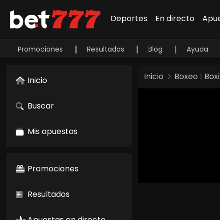
Deportes
En directo
Apue
❙
❙
❙
Promociones
Resultados
Blog
Ayuda
Inicio
Boxeo
|
Box
Inicio
Buscar
Mis apuestas
Promociones
Resultados
Apuestas en directo