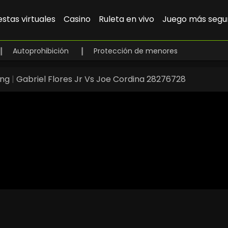
stas virtuales
Casino
Ruleta en vivo
Juego más segu
❙
❙
Autoprohibición
Protección de menores
ing
|
Gabriel Flores Jr Vs Joe Cordina 28276728