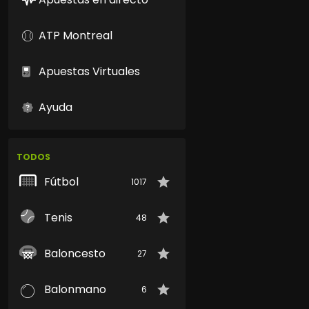
ATP Montreal
Apuestas Virtuales
Ayuda
TODOS
Fútbol
1017
Tenis
48
Baloncesto
27
Balonmano
6