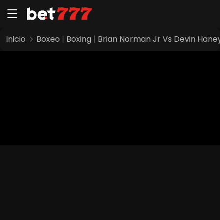
Inicio
Boxeo
|
Boxing
|
Brian Norman Jr Vs Devin Han