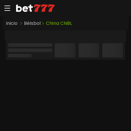
Inicio
BéIsbol
China CNBL