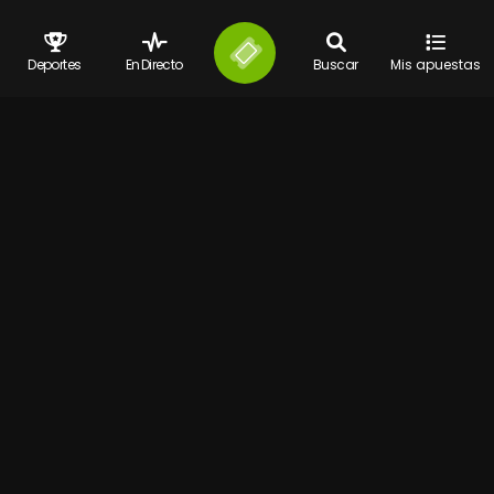
Deportes
En Directo
Buscar
Mis apuestas
Contacto
Términos y condiciones
Juego responsable
FAQ
Guia de Apuestas
BLOG
Configurar cookies
© 2026 Bet777 Todos los derechos reservados
Bet777.es
es propiedad de y operada por la S.A. Española Digital
Distribution Management Ibérica y cuenta con siguientes licencias
número 183- 11/GO/A86299112/SGR, NDGAW/00444, NDGAW/00445,