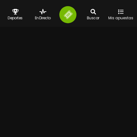
Deportes
En Directo
Buscar
Mis apuestas
Contacto
Términos y condiciones
Juego responsable
FAQ
Guia de Apuestas
BLOG
Configurar cookies
© 2026 Bet777 Todos los derechos reservados
Bet777.es
es propiedad de y operada por la S.A. Española Digital
Distribution Management Ibérica y cuenta con siguientes licencias
número 183- 11/GO/A86299112/SGR, NDGAW/00444, NDGAW/00445,