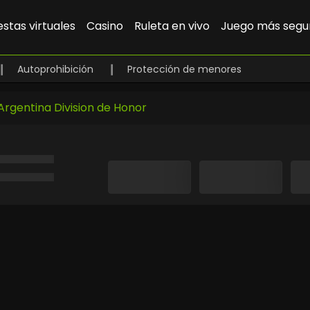
stas virtuales
Casino
Ruleta en vivo
Juego más segu
❙
❙
Autoprohibición
Protección de menores
rgentina Division de Honor