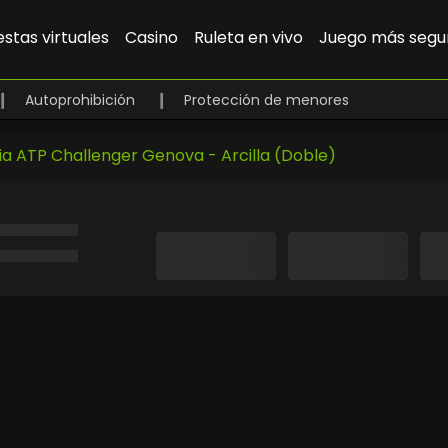
stas virtuales
Casino
Ruleta en vivo
Juego más segu
❙
❙
Autoprohibición
Protección de menores
lia ATP Challenger Genova - Arcilla (Doble)