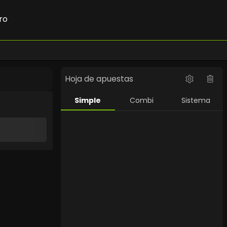
ro
Hoja de apuestas
Simple
Combi
Sistema