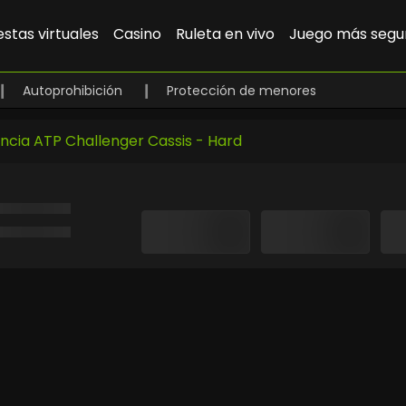
stas virtuales
Casino
Ruleta en vivo
Juego más segu
❙
❙
Autoprohibición
Protección de menores
ncia ATP Challenger Cassis - Hard