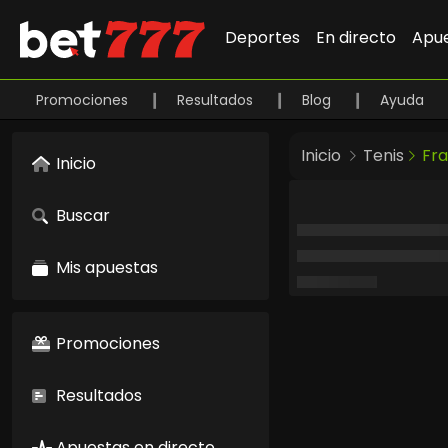
Deportes
En directo
Apue
❙
❙
❙
Promociones
Resultados
Blog
Ayuda
Inicio
Tenis
Fra
Inicio
Buscar
Mis apuestas
Promociones
Resultados
Apuestas en directo