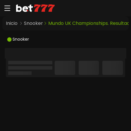
Inicio
Snooker
Mundo UK Championships. Resultad
⬤
Snooker