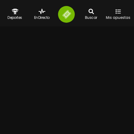
Deportes
En Directo
Buscar
Mis apuestas
Contacto
Términos y condiciones
Juego responsable
FAQ
Guia de Apuestas
BLOG
Configurar cookies
© 2026 Bet777 Todos los derechos reservados
Bet777.es
es propiedad de y operada por la S.A. Española Digital
Distribution Management Ibérica y cuenta con siguientes licencias
número 183- 11/GO/A86299112/SGR, NDGAW/00444, NDGAW/00445,