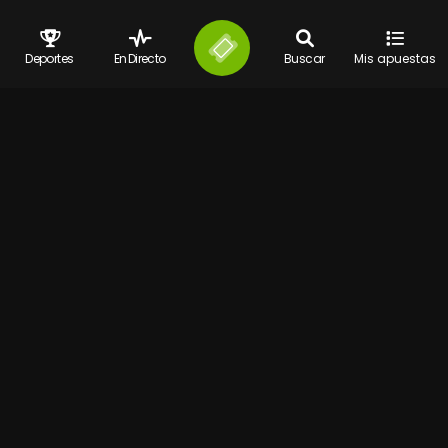
Deportes
En Directo
Buscar
Mis apuestas
Contacto
Términos y condiciones
Juego responsable
FAQ
Guia de Apuestas
BLOG
Configurar cookies
© 2026 Bet777 Todos los derechos reservados
Bet777.es
es propiedad de y operada por la S.A. Española Digital
Distribution Management Ibérica y cuenta con siguientes licencias
número 183- 11/GO/A86299112/SGR, NDGAW/00444, NDGAW/00445,