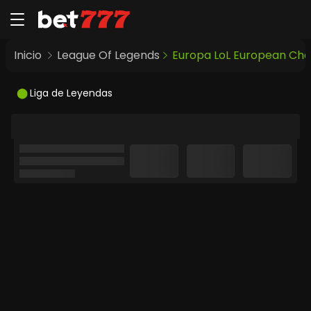
Inicio
League Of Legends
Europa LoL European Cha
⬤
Liga de Leyendas