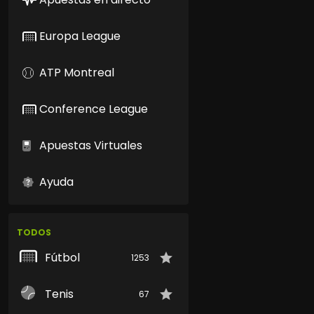
Europa League
ATP Montreal
Conference League
Apuestas Virtuales
Ayuda
TODOS
Fútbol
1253
Tenis
67