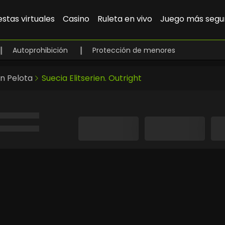
stas virtuales
Casino
Ruleta en vivo
Juego más segu
❙
❙
Autoprohibición
Protección de menores
n Pelota
Suecia Elitserien. Outright