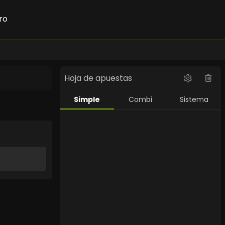
ro
Hoja de apuestas
Simple
Combi
Sistema