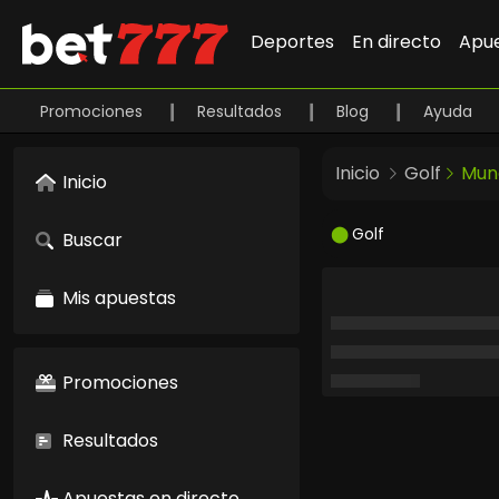
Deportes
En directo
Apue
❙
❙
❙
Promociones
Resultados
Blog
Ayuda
Inicio
Golf
Mund
Inicio
⬤
Golf
Buscar
Mis apuestas
Promociones
Resultados
Apuestas en directo