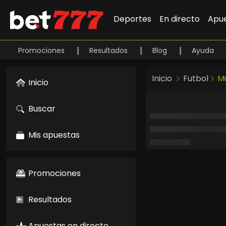
Deportes
En directo
Apue
❙
❙
❙
Promociones
Resultados
Blog
Ayuda
Inicio
Futbol
Mu
Inicio
Buscar
Mis apuestas
Promociones
Resultados
Apuestas en directo