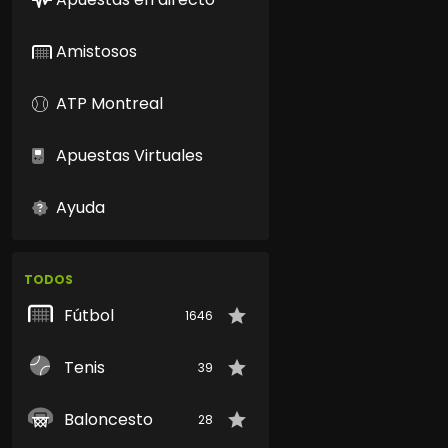
Amistosos
ATP Montreal
Apuestas Virtuales
Ayuda
TODOS
Fútbol
1646
Tenis
39
Baloncesto
28