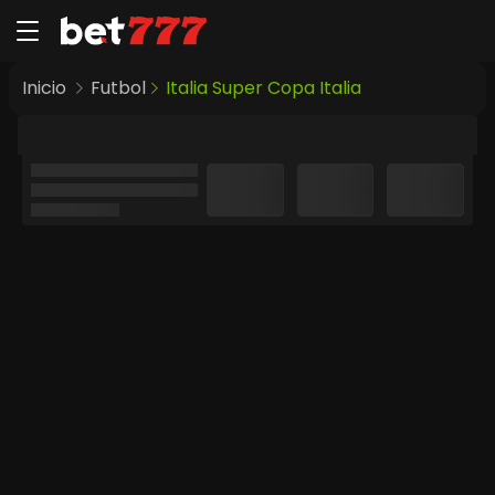
Inicio
Futbol
Italia Super Copa Italia