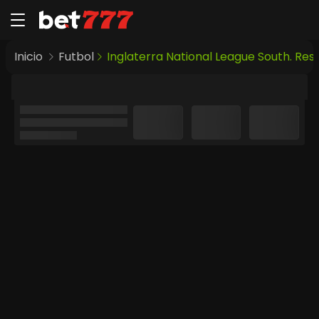
Inicio
Futbol
Inglaterra National League South. Res