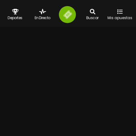
Deportes
En Directo
Buscar
Mis apuestas
Contacto
Términos y condiciones
Juego responsable
FAQ
Guia de Apuestas
BLOG
Configurar cookies
© 2026 Bet777 Todos los derechos reservados
Bet777.es
es propiedad de y operada por la S.A. Española Digital
Distribution Management Ibérica y cuenta con siguientes licencias
número 183- 11/GO/A86299112/SGR, NDGAW/00444, NDGAW/00445,