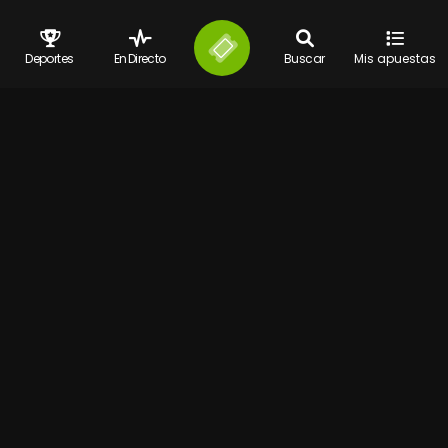
Deportes
En Directo
Buscar
Mis apuestas
Contacto
Términos y condiciones
Juego responsable
FAQ
Guia de Apuestas
BLOG
Configurar cookies
© 2026 Bet777 Todos los derechos reservados
Bet777.es
es propiedad de y operada por la S.A. Española Digital
Distribution Management Ibérica y cuenta con siguientes licencias
número 183- 11/GO/A86299112/SGR, NDGAW/00444, NDGAW/00445,